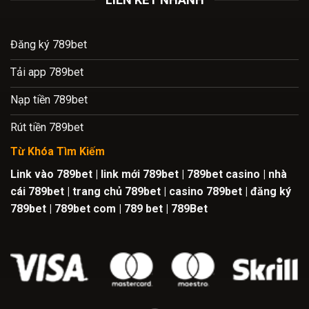
Đăng ký 789bet
Tải app 789bet
Nạp tiền 789bet
Rút tiền 789bet
Từ Khóa Tìm Kiếm
Link vào 789bet |
link mới 789bet |
789bet casino |
nhà
cái 789bet |
trang chủ 789bet |
casino 789bet |
đăng ký
789bet |
789bet com |
789 bet | 789Bet