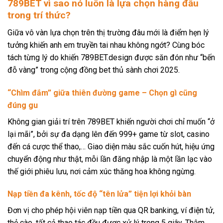
789BET vì sao nó luôn là lựa chọn hàng đầu
trong trí thức?
Giữa vô vàn lựa chọn trên thị trường đâu mới là điểm hẹn lý
tưởng khiến anh em truyền tai nhau không ngớt? Cùng bóc
tách từng lý do khiến 789BET.design được săn đón như “bến
đỗ vàng” trong cộng đồng bet thủ sành chơi 2025.
“Chìm đắm” giữa thiên đường game – Chọn gì cũng
đúng gu
Không gian giải trí trên 789BET khiến người chơi chỉ muốn “ở
lại mãi”, bởi sự đa dạng lên đến 999+ game từ slot, casino
đến cá cược thể thao,… Giao diện màu sắc cuốn hút, hiệu ứng
chuyển động như thật, mỗi lần đăng nhập là một lần lạc vào
thế giới phiêu lưu, nơi cảm xúc thăng hoa không ngừng.
Nạp tiền đa kênh, tốc độ “tên lửa” tiện lợi khỏi bàn
Đơn vị cho phép hội viên nạp tiền qua QR banking, ví điện tử,
thẻ cào, tất cả thao tác đều được xử lý trong 5 giây. Thậm