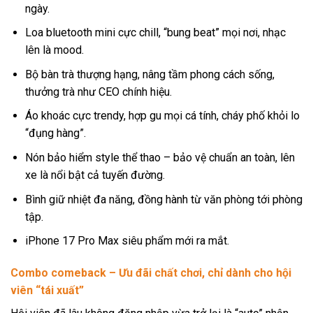
ngày.
Loa bluetooth mini cực chill, “bung beat” mọi nơi, nhạc
lên là mood.
Bộ bàn trà thượng hạng, nâng tầm phong cách sống,
thưởng trà như CEO chính hiệu.
Áo khoác cực trendy, hợp gu mọi cá tính, cháy phố khỏi lo
“đụng hàng”.
Nón bảo hiểm style thể thao – bảo vệ chuẩn an toàn, lên
xe là nổi bật cả tuyến đường.
Bình giữ nhiệt đa năng, đồng hành từ văn phòng tới phòng
tập.
iPhone 17 Pro Max siêu phẩm mới ra mắt.
Combo comeback – Ưu đãi chất chơi, chỉ dành cho hội
viên “tái xuất”