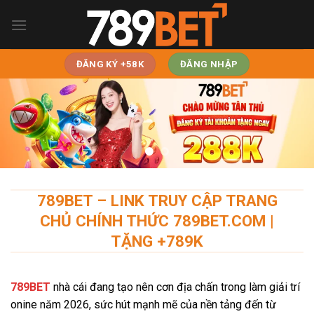
Skip
to
content
ĐĂNG KÝ +58K
ĐĂNG NHẬP
789BET – LINK TRUY CẬP TRANG
CHỦ CHÍNH THỨC 789BET.COM |
TẶNG +789K
789BET
nhà cái đang tạo nên cơn địa chấn trong làm giải trí
onine năm 2026, sức hút mạnh mẽ của nền tảng đến từ