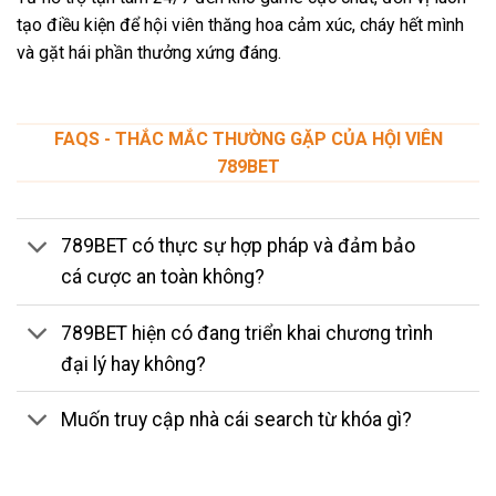
tạo điều kiện để hội viên thăng hoa cảm xúc, cháy hết mình
và gặt hái phần thưởng xứng đáng.
FAQS - THẮC MẮC THƯỜNG GẶP CỦA HỘI VIÊN
789BET
789BET có thực sự hợp pháp và đảm bảo
cá cược an toàn không?
789BET hiện có đang triển khai chương trình
đại lý hay không?
Muốn truy cập nhà cái search từ khóa gì?