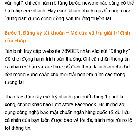
vẫn nghĩ, chỉ cần nắm rõ từng bước, newbie nào cũng có thể
bắt nhịp cực nhanh. Hãy cùng khám phá bí quyết nhập cuộc
“đúng bài” được cộng đồng săn thưởng truyền tai.
Bước 1: Đăng ký tài khoản – Mở cửa vũ trụ giải trí đỉnh
của chóp
Tân binh truy cập website 789BET, nhấn vào nút “Đăng ký”
để khởi động hành trình săn thưởng. Chỉ cần điền thông tin
cá nhân cơ bản và xác thực số điện thoại là anh em đã đặt
nền móng vững chắc cho mọi trải nghiệm đỉnh cao trong
tương lai.
Thao tác đăng ký cực kỳ nhanh gọn, mất đúng 1 phút là
xong, chẳng khác nào lướt story Facebook. Hệ thống áp
dụng công nghệ bảo mật chuẩn ngân hàng quốc tế, dữ liệu
cá nhân của bạn luôn được bảo vệ tối đa, tránh mọi rủi ro lộ
lọt thông tin.