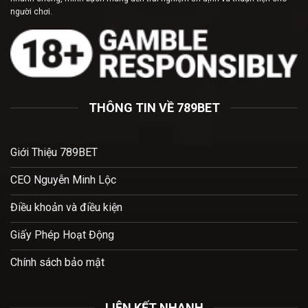
người chơi.
THÔNG TIN VỀ 789BET
Giới Thiệu 789BET
CEO Nguyễn Minh Lộc
Điều khoản và điều kiện
Giấy Phép Hoạt Động
Chính sách bảo mật
LIÊN KẾT NHANH