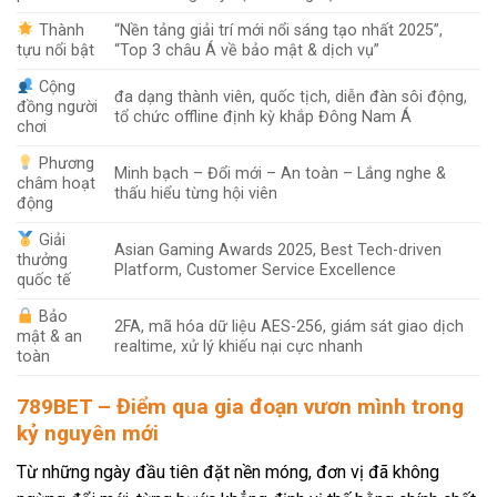
Thành
“Nền tảng giải trí mới nổi sáng tạo nhất 2025”,
tựu nổi bật
“Top 3 châu Á về bảo mật & dịch vụ”
Cộng
đa dạng thành viên, quốc tịch, diễn đàn sôi động,
đồng người
tổ chức offline định kỳ khắp Đông Nam Á
chơi
Phương
Minh bạch – Đổi mới – An toàn – Lắng nghe &
châm hoạt
thấu hiểu từng hội viên
động
Giải
Asian Gaming Awards 2025, Best Tech-driven
thưởng
Platform, Customer Service Excellence
quốc tế
Bảo
2FA, mã hóa dữ liệu AES-256, giám sát giao dịch
mật & an
realtime, xử lý khiếu nại cực nhanh
toàn
789BET – Điểm qua gia đoạn vươn mình trong
kỷ nguyên mới
Từ những ngày đầu tiên đặt nền móng, đơn vị đã không