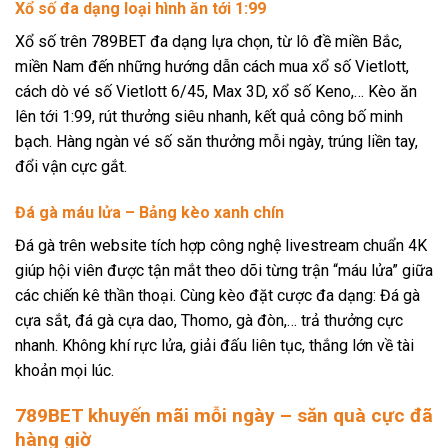
Xổ số đa dạng loại hình ăn tới 1:99
Xổ số trên 789BET đa dạng lựa chọn, từ lô đề miền Bắc,
miền Nam đến những hướng dẫn cách mua xổ số Vietlott,
cách dò vé số Vietlott 6/45, Max 3D, xổ số Keno,… Kèo ăn
lên tới 1:99, rút thưởng siêu nhanh, kết quả công bố minh
bạch. Hàng ngàn vé số săn thưởng mỗi ngày, trúng liền tay,
đổi vận cực gắt.
Đá gà máu lửa – Bảng kèo xanh chín
Đá gà trên website tích hợp công nghệ livestream chuẩn 4K
giúp hội viên được tận mắt theo dõi từng trận “máu lửa” giữa
các chiến kê thần thoại. Cùng kèo đặt cược đa dạng: Đá gà
cựa sắt, đá gà cựa dao, Thomo, gà đòn,… trả thưởng cực
nhanh. Không khí rực lửa, giải đấu liên tục, thắng lớn về tài
khoản mọi lúc.
789BET khuyến mãi mỗi ngày – săn quà cực đã
hàng giờ